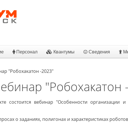
ие
Персонал
Квантумы
Сведения
Ме
нар "Робохакатон -2023"
вебинар "Робохакатон 
кте состоится вебинар "Особенности организации и
росах о заданиях, полигонах и характеристиках роботов