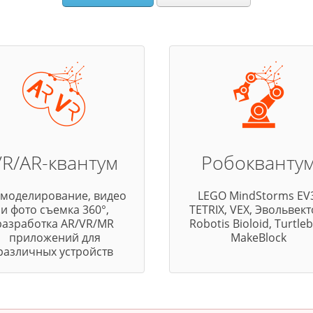
VR/AR-квантум
Робокванту
 моделирование, видео
LEGO MindStorms EV3
и фото съемка 360°,
TETRIX, VEX, Эвольвект
разработка AR/VR/MR
Robotis Bioloid, Turtleb
приложений для
MakeBlock
различных устройств