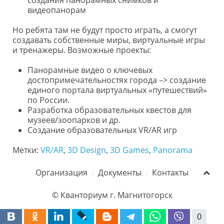
создания панорамных снимков и
видеопанорам
Но ребята там не будут просто играть, а смогут
создавать собственные миры, виртуальные игры
и тренажеры. Возможные проекты:
Панорамные видео о ключевых
достопримечательностях города –> создание
единого портала виртуальных «путешествий»
по России.
Разработка образовательных квестов для
музеев/зоопарков и др.
Создание образовательных VR/AR игр
Метки:
VR/AR
,
3D Design
,
3D Games
,
Panorama
Организация
Документы
Контакты
© Кванториум г. Магнитогорск
0